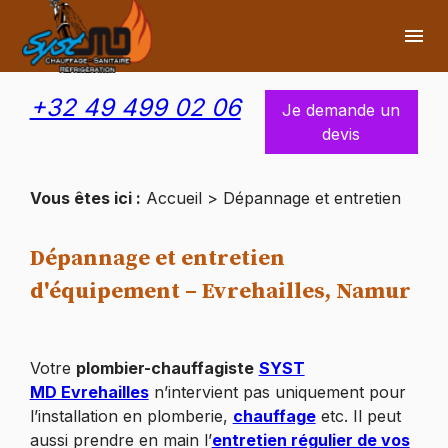
Panneau de gestion des cookies
menu
+32 49 499 02 06
Je demande un
devis
Vous êtes ici :
Accueil
> Dépannage et entretien
Dépannage et entretien
d'équipement – Evrehailles, Namur
Votre
plombier-chauffagiste
SYST
MD Evrehailles
n’intervient pas uniquement pour
l’installation en plomberie,
chauffage
etc. Il peut
aussi prendre en main l’
entretien régulier de vos