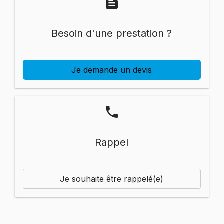
text_snippet
Besoin d'une prestation ?
Je demande un devis
phone
Rappel
Je souhaite être rappelé(e)